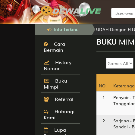
-1.00
HDP
1.00
1.07
Odds
-1.23
PLAY
 sistem DEPOSIT YANG SEMAKIN MUDAH Dengan FITUR Terbaru, Deposi
Nottingh... vs
Info Terkini:
i
Leeds Un...
22/08 22:00PM
BUKU
MIM
Cara
Nottingham
Bermain
H
Forest
History
W
Leeds United
Nomor
0.25
HDP
-0.25
1.00
Odds
-1.13
Buku
PLAY
NO.
NO.
Keteranga
Keteranga
Mimpi
Udinese vs
1
Penyair - 
Referral
Como
i
Tanggalan
22/08
23:30PM
Hubungi
Kami
2
Sarjana - 
H
Udinese
Sandal - 
Lupa
W
Como