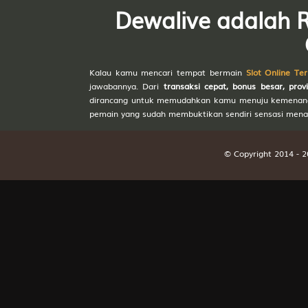
54
Ambil Air
Dewalive adalah 
W
Sunderland
55
Ambil Da
0.00
HDP
0.00
1.03
Odds
-1.17
56
Anak Kam
PLAY
Kalau kamu mencari tempat bermain
Slot Online Te
57
Anak Kunc
jawabannya. Dari
transaksi cepat, bonus besar, pro
Brighton... vs
dirancang untuk memudahkan kamu menuju kemenangan
i
Aston Vi...
58
Anak Naik
pemain yang sudah membuktikan sendiri sensasi men
23/08 21:00PM
59
Angkat Ba
Brighton &
H
Hove Albion
© Copyright 2014 - 
60
Weker
W
Aston Villa
61
Wat Siam
-0.25
HDP
0.25
1.04
Odds
-1.19
62
Wanita Pu
PLAY
63
Ubi
Inter Mi... vs
64
Tusuk Gigi
i
Monza
22/08 23:30PM
65
Tupai
H
Inter Milan