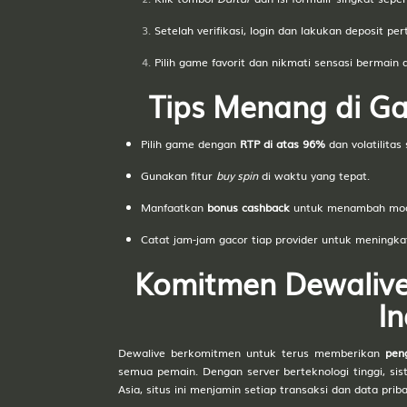
City
Bournemouth
Setelah verifikasi, login dan lakukan deposit p
W
AFC
44
Hidung Bel
Pilih game favorit dan nikmati sensasi bermain di
Meja - Arj
-1.25
HDP
1.25
-1.05
Odds
-1.07
Tips Menang di G
PLAY
45
Udang ke
Pilih game dengan
RTP di atas 96%
dan volatilitas
Frosinon... vs
46
Langit
i
Juventus
23/08 23:30PM
Gunakan fitur
buy spin
di waktu yang tepat.
47
Tanah
H
Frosinone
Manfaatkan
bonus cashback
untuk menambah mod
48
Gula
W
Juventus
Catat jam-jam gacor tiap provider untuk meningk
49
Obat
Komitmen Dewalive
1.25
HDP
-1.25
-1.28
Odds
1.13
50
Ahli Nuju
I
PLAY
51
Air Gripe
Ipswich ... vs
52
Air Panas
Dewalive berkomitmen untuk terus memberikan
pen
i
Sunderla...
22/08 22:00PM
semua pemain. Dengan server berteknologi tinggi, s
53
Alat Tulis
Asia, situs ini menjamin setiap transaksi dan data pri
H
Ipswich Town