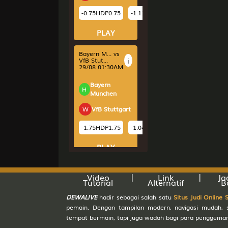
-0.75
HDP
0.75
-1.11
Odds
-1.02
PLAY
15
Pendeta W
Manggis -
Bayern M... vs
i
VfB Stut...
29/08 01:30AM
16
Orang Bon
Anggur - B
Bayern
H
Munchen
W
VfB Stuttgart
17
Penolong -
-1.75
HDP
1.75
-1.04
Odds
-1.08
PLAY
18
Putri Raja
Engsel - D
Estrela ... vs
i
Sporting...
|
|
Video
Link
Ja
09/08 02:30AM
Tutorial
Alternatif
B
19
Kekasih - 
Estrela da
Bemo - N
DEWALIVE
hadir sebagai salah satu
Situs Judi Online 
H
Amadora
pemain. Dengan tampilan modern, navigasi mudah, s
tempat bermain, tapi juga wadah bagi para penggema
Sporting
W
20
Pahlawan -
Lisbon