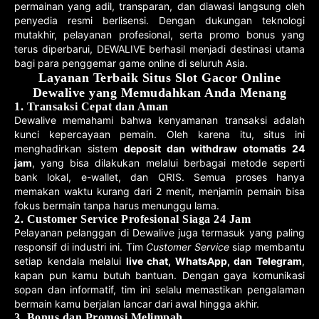
permainan yang adil, transparan, dan diawasi langsung oleh
penyedia resmi berlisensi. Dengan dukungan teknologi
mutakhir, pelayanan profesional, serta promo bonus yang
terus diperbarui, DEWALIVE berhasil menjadi destinasi utama
bagi para penggemar game online di seluruh Asia.
Layanan Terbaik Situs Slot Gacor Online
Dewalive yang Memudahkan Anda Menang
1. Transaksi Cepat dan Aman
Dewalive memahami bahwa kenyamanan transaksi adalah
kunci kepercayaan pemain. Oleh karena itu, situs ini
menghadirkan sistem
deposit dan withdraw otomatis 24
jam
, yang bisa dilakukan melalui berbagai metode seperti
bank lokal, e-wallet, dan QRIS. Semua proses hanya
memakan waktu kurang dari 2 menit, menjamin pemain bisa
fokus bermain tanpa harus menunggu lama.
2. Customer Service Profesional Siaga 24 Jam
Pelayanan pelanggan di Dewalive juga termasuk yang paling
responsif di industri ini. Tim
Customer Service
siap membantu
setiap kendala melalui
live chat, WhatsApp, dan Telegram
,
kapan pun kamu butuh bantuan. Dengan gaya komunikasi
sopan dan informatif, tim ini selalu memastikan pengalaman
bermain kamu berjalan lancar dari awal hingga akhir.
3. Bonus dan Promosi Melimpah