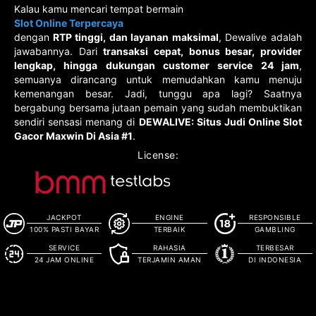
Kalau kamu mencari tempat bermain
Slot Online Terpercaya
dengan
RTP tinggi, dan layanan maksimal
, Dewalive adalah
jawabannya. Dari
transaksi cepat, bonus besar, provider
lengkap, hingga dukungan customer service 24 jam
,
semuanya dirancang untuk memudahkan kamu menuju
kemenangan besar. Jadi, tunggu apa lagi? Saatnya
bergabung bersama jutaan pemain yang sudah membuktikan
sendiri sensasi menang di
DEWALIVE: Situs Judi Online Slot
Gacor Maxwin Di Asia #1
.
License:
JACKPOT
ENGINE
RESPONSIBLE
100% PASTI BAYAR
TERBAIK
GAMBLING
SERVICE
RAHASIA
TERBESAR
24 JAM ONLINE
TERJAMIN AMAN
DI INDONESIA
© Copyright 2014 - 2026
. All Rights Reserved.