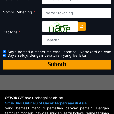
Nomor Rekening
*
Captcha
*
Saya bersedia menerima email promosi livepokerdice.com
Saya setuju dengan peraturan yang berlaku
Submit
DEWALIVE
hadir sebagai salah satu
Situs Judi Online Slot Gacor Terpercaya di Asia
yang berhasil mencuri perhatian banyak pemain. Dengan
tampilan modern, navigasi mudah, serta koleksi game taruhan