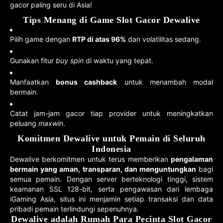
gacor paling seru di Asia!
Tips Menang di Game Slot Gacor Dewalive
Pilih game dengan
RTP di atas 96%
dan volatilitas sedang.
Gunakan fitur
buy spin
di waktu yang tepat.
Manfaatkan
bonus cashback
untuk menambah modal
bermain.
Catat jam-jam gacor tiap provider untuk meningkatkan
peluang
maxwin
.
Komitmen Dewalive untuk Pemain di Seluruh
Indonesia
Dewalive berkomitmen untuk terus memberikan
pengalaman
bermain yang aman, transparan, dan menguntungkan
bagi
semua pemain. Dengan server berteknologi tinggi, sistem
keamanan SSL 128-bit, serta pengawasan dari lembaga
iGaming Asia, situs ini menjamin setiap transaksi dan data
pribadi pemain terlindungi sepenuhnya.
Dewalive adalah Rumah Para Pecinta Slot Gacor