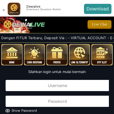
Dewalive
Download
×
Download Dewalive Mobile
Live Chat
TUR Terbaru, Deposit Via : - VIRTUAL ACCOUNT - E-WALLET - QR
Silahkan login untuk mulai bermain
Show Password