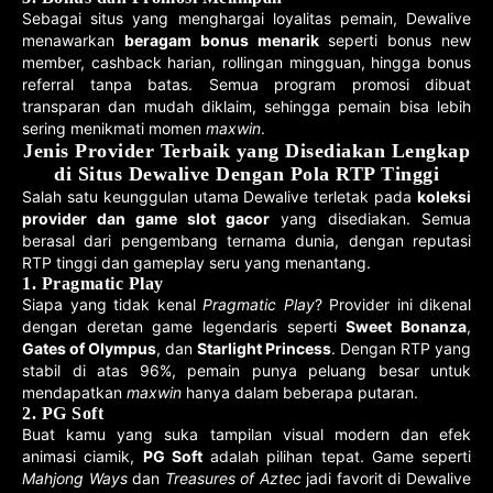
Sebagai situs yang menghargai loyalitas pemain, Dewalive
menawarkan
beragam bonus menarik
seperti bonus new
member, cashback harian, rollingan mingguan, hingga bonus
referral tanpa batas. Semua program promosi dibuat
transparan dan mudah diklaim, sehingga pemain bisa lebih
sering menikmati momen
maxwin
.
Jenis Provider Terbaik yang Disediakan Lengkap
di Situs Dewalive Dengan Pola RTP Tinggi
Salah satu keunggulan utama Dewalive terletak pada
koleksi
provider dan game slot gacor
yang disediakan. Semua
berasal dari pengembang ternama dunia, dengan reputasi
RTP tinggi dan gameplay seru yang menantang.
1. Pragmatic Play
Siapa yang tidak kenal
Pragmatic Play
? Provider ini dikenal
dengan deretan game legendaris seperti
Sweet Bonanza
,
Gates of Olympus
, dan
Starlight Princess
. Dengan RTP yang
stabil di atas 96%, pemain punya peluang besar untuk
mendapatkan
maxwin
hanya dalam beberapa putaran.
2. PG Soft
Buat kamu yang suka tampilan visual modern dan efek
animasi ciamik,
PG Soft
adalah pilihan tepat. Game seperti
Mahjong Ways
dan
Treasures of Aztec
jadi favorit di Dewalive